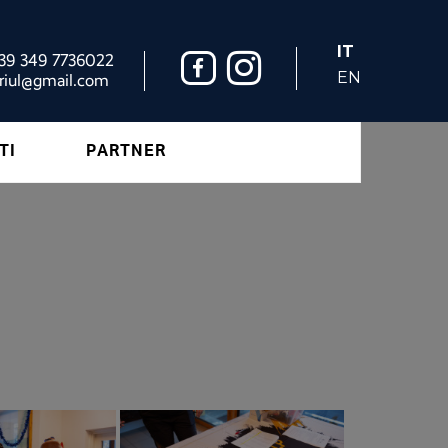
IT
+39 349 7736022
EN
riul@gmail.com
TI
PARTNER