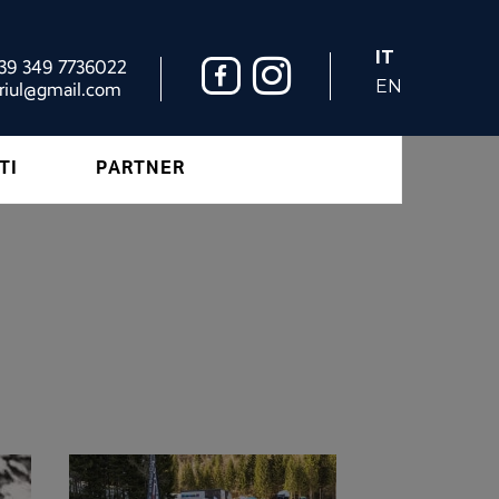
IT
+39 349 7736022
EN
riul@gmail.com
TI
PARTNER