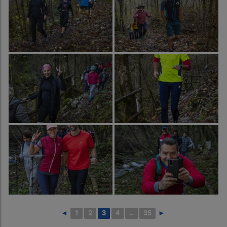
◄
1
2
3
4
...
35
►