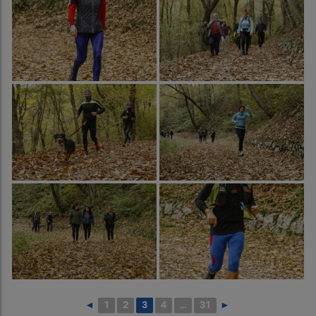
◄
1
2
3
4
...
31
►