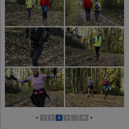
◄
1
2
3
4
...
48
►