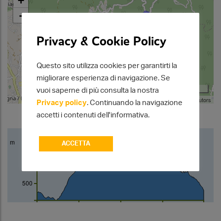
+
-
Privacy & Cookie Policy
Questo sito utilizza cookies per garantirti la
migliorare esperienza di navigazione. Se
1 km
vuoi saperne di più consulta la nostra
Leaflet
| Map data ©
OpenStreetMap
contributors
Privacy policy
. Continuando la navigazione
accetti i contenuti dell'informativa.
m
ACCETTA
700
600
500
km
0
2
4
6