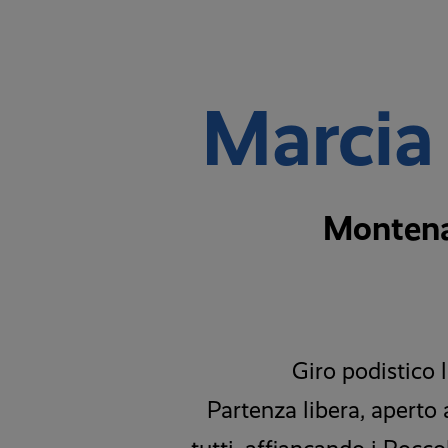
Marcia 
Montenar
Giro podistico 
Partenza libera, aperto a