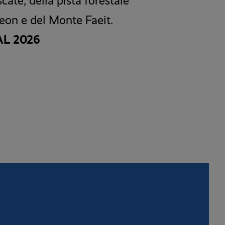
cate, della pista forestale
eon e del Monte Faeit.
L 2026