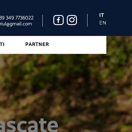
IT
+39 349 7736022
EN
riul@gmail.com
TI
PARTNER
ascate