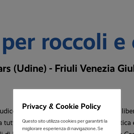
per roccoli e
s (Udine) - Friuli Venezia Giuli
02 novembre 2025
Privacy & Cookie Policy
ludico-motorio non competitivo a passo libe
 tutti, in un percorso misto tra sentieristica 
Questo sito utilizza cookies per garantirti la
migliorare esperienza di navigazione. Se