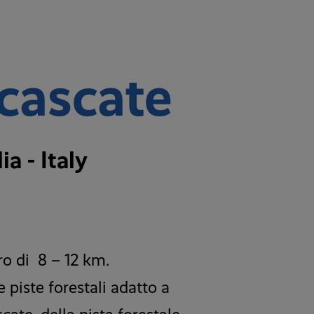
 cascate
a - Italy
ro di 8 – 12 km.
e piste forestali adatto a