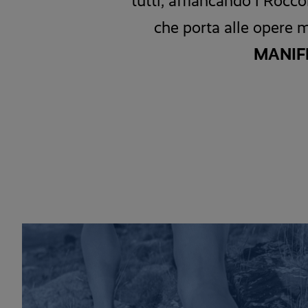
tutti, affiancando i Rocco
che porta alle opere 
MANIF