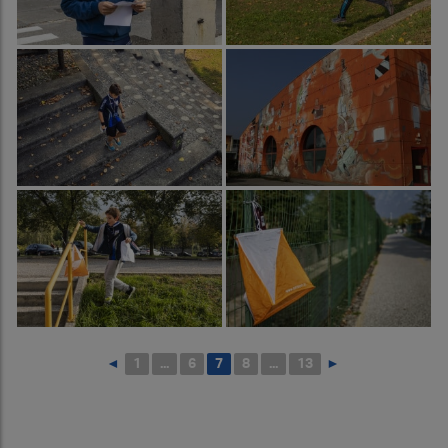
◄
1
...
6
7
8
...
13
►