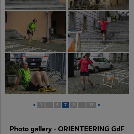
◄
1
...
6
7
8
...
13
►
Photo gallery - ORIENTEERING GdF