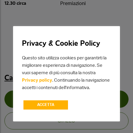
12.30 circa
Premiazioni
Privacy & Cookie Policy
Questo sito utilizza cookies per garantirti la
migliorare esperienza di navigazione. Se
vuoi saperne di più consulta la nostra
Caratteristiche del percorso
Privacy policy
. Continuando la navigazione
accetti i contenuti dell'informativa.
PERCORSO ESO E BIANCO
ACCETTA
GIALLO