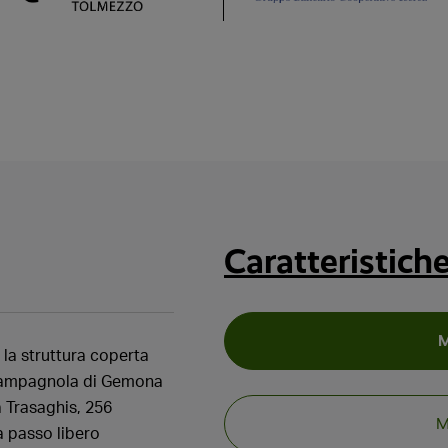
Caratteristich
o la struttura coperta
 Campagnola di Gemona
ia Trasaghis, 256
M
a passo libero