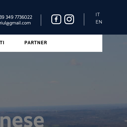
IT
+39 349 7736022
EN
riul@gmail.com
TI
PARTNER
gnese