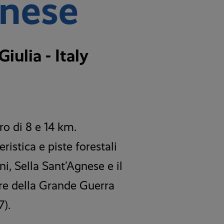
gnese
iulia - Italy
ro di 8 e 14 km.
ristica e piste forestali
i, Sella Sant’Agnese e il
are della Grande Guerra
7).