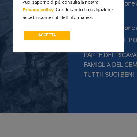
vuoi saperne di più consulta la nostra
Quota di iscrizione
Privacy policy
. Continuando la navigazione
POSTO
accetti i contenuti dell'informativa.
Quota di iscrizione 
ACCETTA
ISCRIZIONI SUL P
PARTE DEL RICAV
FAMIGLIA DEL GE
TUTTI I SUOI BENI