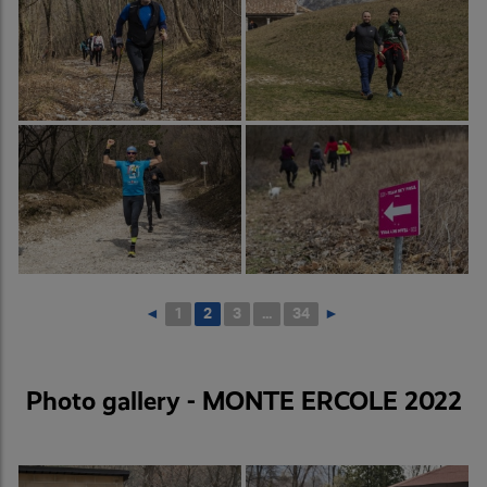
◄
1
2
3
...
34
►
Photo gallery - MONTE ERCOLE 2022