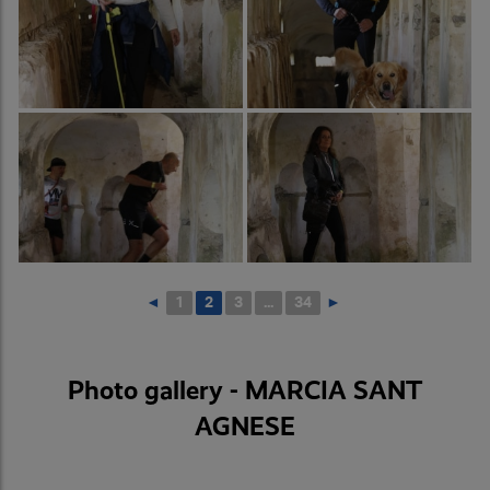
◄
1
2
3
...
34
►
Photo gallery - MARCIA SANT
AGNESE