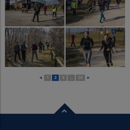
◄
1
2
3
...
25
►