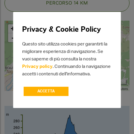
PERCORSO 14 KM
Privacy & Cookie Policy
+
-
Questo sito utilizza cookies per garantirti la
migliorare esperienza di navigazione. Se
vuoi saperne di più consulta la nostra
Privacy policy
. Continuando la navigazione
accetti i contenuti dell'informativa.
1 km
Leaflet
| Map data ©
OpenStreetMap
contributors
ACCETTA
m
280
260
240