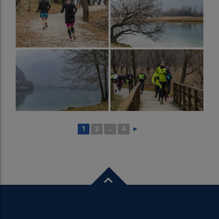
1
2
...
4
►