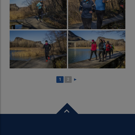
1
2
►