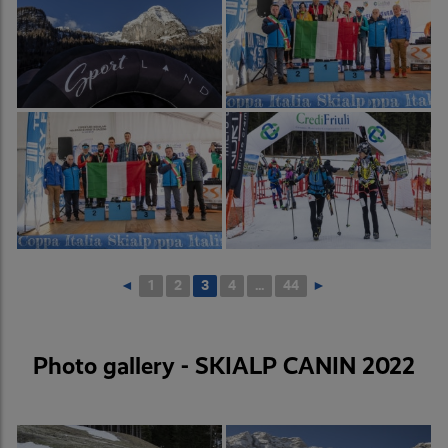
◄
1
2
3
4
...
44
►
Photo gallery - SKIALP CANIN 2022