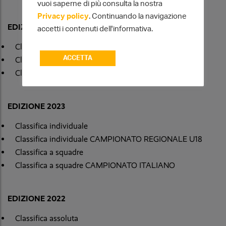
vuoi saperne di più consulta la nostra
Privacy policy
. Continuando la navigazione
EDIZIONE 2024
accetti i contenuti dell'informativa.
Classifica squadre
ACCETTA
Classifica a squadre CAMPIONATO REGIONALE
Classifica individuale
EDIZIONE 2023
Classifica individuale
Classifica individuale CAMPIONATO REGIONALE U18
Classifica a squadre
Classifica a squadre CAMPIONATO ITALIANO
EDIZIONE 2022
Classifica assoluta