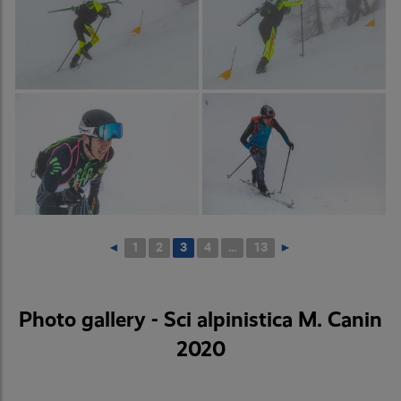
◄
1
2
3
4
...
13
►
Photo gallery - Sci alpinistica M. Canin
2020