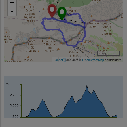
+
-
1 km
Leaflet
| Map data ©
OpenStreetMap
contributors
m
2,200
2,000
1,800
km
0
2
4
6
8
10