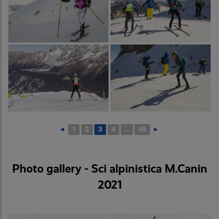
◄
1
2
3
4
...
45
►
Photo gallery - Sci alpinistica M.Canin
2021