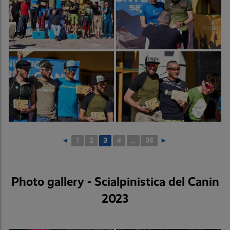
◄
1
2
3
4
...
36
►
Photo gallery - Scialpinistica del Canin
2023