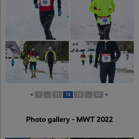
◄
1
...
11
12
13
...
27
►
Photo gallery - MWT 2022