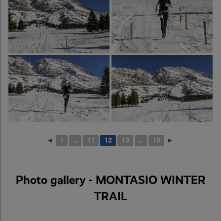
◄
1
...
11
12
13
...
18
►
Photo gallery - MONTASIO WINTER
TRAIL