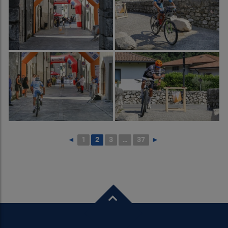
◄
1
2
3
...
37
►