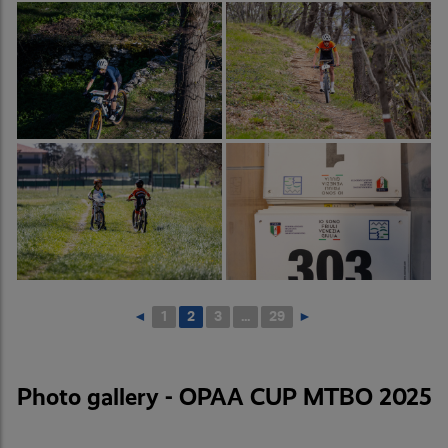
◄
1
2
3
...
29
►
Photo gallery - OPAA CUP MTBO 2025