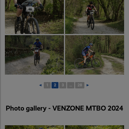
◄
1
2
3
...
28
►
Photo gallery - VENZONE MTBO 2024