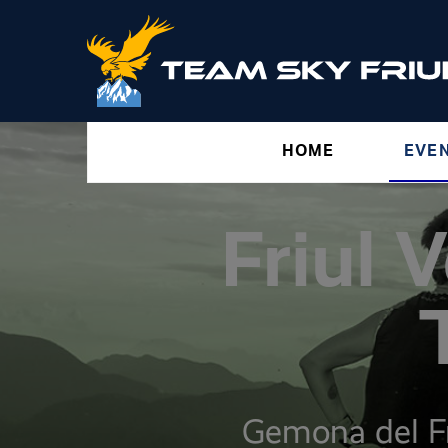
HOME
EVE
Friul 
Gemona del Fr