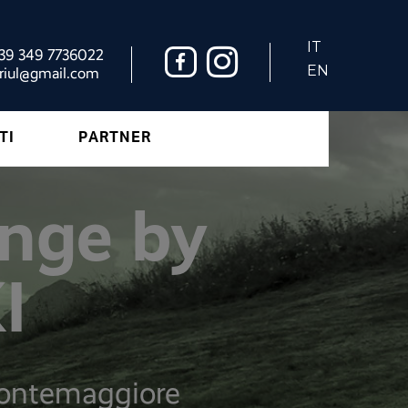
IT
+39 349 7736022
EN
riul@gmail.com
TI
PARTNER
enge by
I
 Montemaggiore