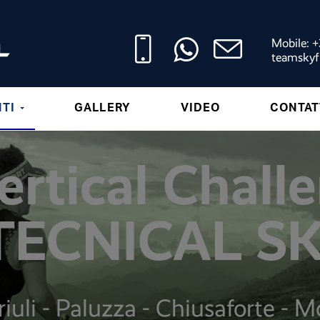
Mobile: 
teamskyf
NTI
GALLERY
VIDEO
CONTAT
Vertical Chall
TECNICAL SK
iuli - Paluzza - Chiusaforte -