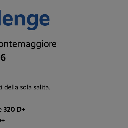
llenge
 Montemaggiore
26
della sola salita.
 e 320 D+
D+